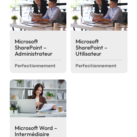
Où souhaitez-vous
Microsoft
Microsoft
partager cette page?
SharePoint –
SharePoint –
Administrateur
Utilisateur
Perfectionnement
Perfectionnement
Microsoft Word –
Intermédiaire