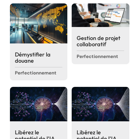
Réinitialiser
Nouvelles
Moodle
Gestion de projet
Catalogue de formation
collaboratif
Nous joindre
Démystifier la
Perfectionnement
douane
Travailler chez Forgescom
Zone conseil SARCA
Perfectionnement
Libérez le
Libérez le
potentiel de l’IA
potentiel de l’IA