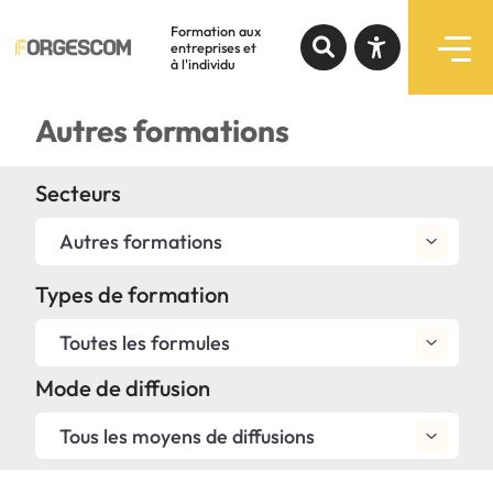
Formation aux
entreprises et
à l'individu
Recherche par mots-clés
Autres formations
Formations
Augmenter le texte
Secteurs
Programmes subventionnés
Diminuer le texte
Autres formations
Services
Niveau de gris
Types de formation
Contraste élevé
Toutes les formules
Notre expertise
Mode de diffusion
Liens soulignés
À propos
Tous les moyens de diffusions
Police d'écriture lisible
Liens rapides