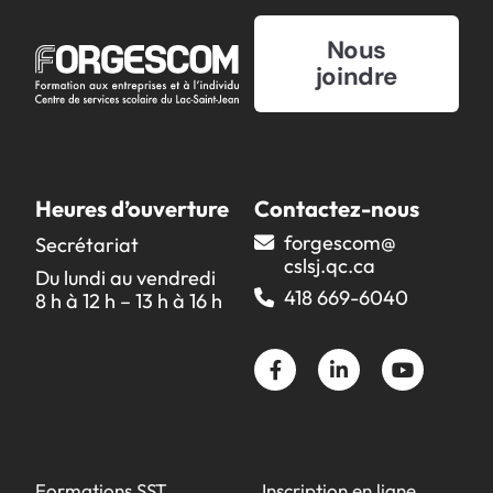
Réinitialiser
Nous
joindre
Nouvelles
Moodle
Catalogue de formation
Nous joindre
Heures d’ouverture
Contactez-nous
Travailler chez Forgescom
forgescom@​
Secrétariat
Zone conseil SARCA
cslsj.qc.ca
Du lundi au vendredi
418 669-6040
8 h à 12 h – 13 h à 16 h
Où souhaitez-vous
partager cette page?
Formations SST
Inscription en ligne