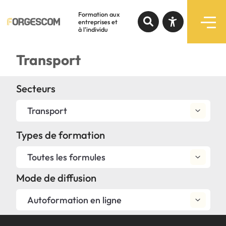
Formation aux
entreprises et
à l'individu
Recherche par mots-clés
Transport
Formations
Augmenter le texte
Secteurs
Programmes subventionnés
Diminuer le texte
Transport
Services
Niveau de gris
Types de formation
Contraste élevé
Toutes les formules
Notre expertise
Mode de diffusion
Liens soulignés
À propos
Autoformation en ligne
Police d'écriture lisible
Liens rapides