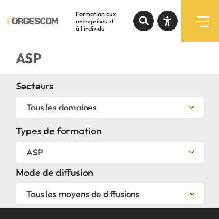
Formation aux
entreprises et
à l'individu
Recherche par mots-clés
ASP
Formations
Augmenter le texte
Secteurs
Programmes subventionnés
Diminuer le texte
Tous les domaines
Services
Niveau de gris
Types de formation
Contraste élevé
ASP
Notre expertise
Mode de diffusion
Liens soulignés
À propos
Tous les moyens de diffusions
Police d'écriture lisible
Liens rapides