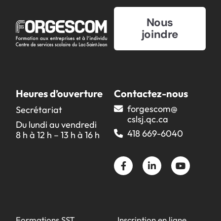
Réinitialiser
Nous
joindre
Nouvelles
Moodle
Catalogue de formation
Nous joindre
Heures d’ouverture
Contactez-nous
Travailler chez Forgescom
forgescom@​
Secrétariat
Zone conseil SARCA
cslsj.qc.ca
Du lundi au vendredi
418 669-6040
8 h à 12 h – 13 h à 16 h
Où souhaitez-vous
partager cette page?
Formations SST
Inscription en ligne