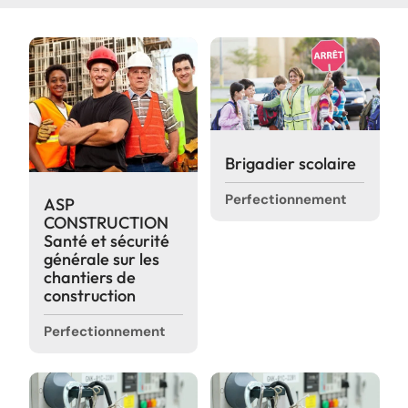
Réinitialiser
Nouvelles
Moodle
Catalogue de formation
Nous joindre
Brigadier scolaire
Travailler chez Forgescom
Perfectionnement
ASP
Zone conseil SARCA
CONSTRUCTION
Santé et sécurité
générale sur les
chantiers de
construction
Perfectionnement