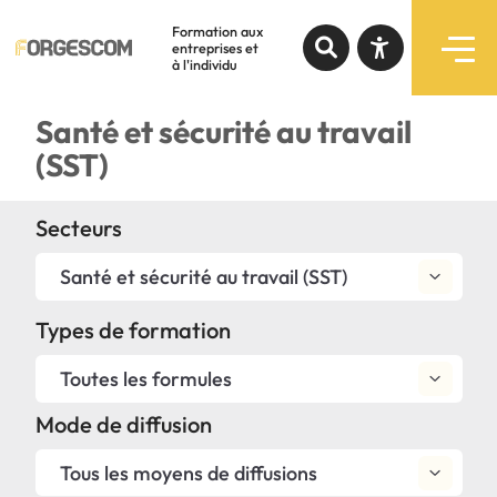
Formation aux
entreprises et
à l'individu
Recherche par mots-clés
Santé et sécurité au travail
Formations
(SST)
Augmenter le texte
Programmes subventionnés
Secteurs
Diminuer le texte
Santé et sécurité au travail (SST)
Services
Niveau de gris
Types de formation
Contraste élevé
Notre expertise
Toutes les formules
Liens soulignés
À propos
Mode de diffusion
Police d'écriture lisible
Tous les moyens de diffusions
Liens rapides