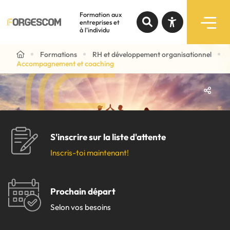
Accompagnement
Formation aux
et coaching
entreprises et
à l'individu
Recherche par mots-clés
Formations
RH et développement organisationnel
Accompagnement et coaching
Formations
Augmenter le texte
Programmes subventionnés
Diminuer le texte
Services
Niveau de gris
S'inscrire sur la liste d'attente
Inscris-toi maintenant!
Contraste élevé
Notre expertise
Liens soulignés
À propos
Prochain départ
Selon vos besoins
Police d'écriture lisible
Liens rapides