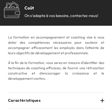
Réinitialiser
Coût
On s'adapte à vos besoins, contactez-nous!
Nouvelles
Moodle
Catalogue de formation
La formation en accompagnement et coaching vise à vous
Nous joindre
doter des compétences nécessaires pour soutenir et
accompagner efficacement les employés dans l’atteinte de
Travailler chez Forgescom
leurs objectifs de développement et professionnels.
Zone conseil SARCA
À la fin de la formation, vous serez en mesure d’identifier des
techniques de coaching efficaces, de fournir une rétroaction
constructive et d’encourager la croissance et le
développement continu.
Caractéristiques