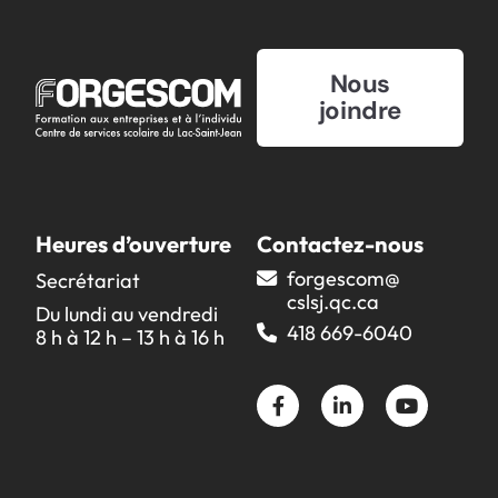
Nous
joindre
Heures d’ouverture
Contactez-nous
forgescom@​
Secrétariat
cslsj.qc.ca
Du lundi au vendredi
418 669-6040
8 h à 12 h – 13 h à 16 h