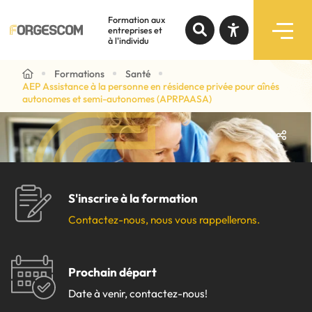
personne en résidence
Formation aux
privée pour aînés
entreprises et
à l'individu
autonomes et semi-
Recherche par mots-clés
autonomes (APRPAASA)
Formations
Santé
AEP Assistance à la personne en résidence privée pour aînés
Formations
autonomes et semi-autonomes (APRPAASA)
Augmenter le texte
Programmes subventionnés
Diminuer le texte
Services
Niveau de gris
S'inscrire à la formation
Contraste élevé
Notre expertise
Contactez-nous, nous vous rappellerons.
Liens soulignés
À propos
Prochain départ
Police d'écriture lisible
Date à venir, contactez-nous!
Liens rapides