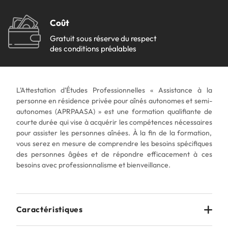
Réinitialiser
Coût
Nouvelles
Gratuit sous réserve du respect
des conditions préalables
Moodle
Catalogue de formation
Nous joindre
L’Attestation d’Études Professionnelles « Assistance à la
personne en résidence privée pour aînés autonomes et semi-
Travailler chez Forgescom
autonomes (APRPAASA) » est une formation qualifiante de
Zone conseil SARCA
courte durée qui vise à acquérir les compétences nécessaires
pour assister les personnes aînées. À la fin de la formation,
vous serez en mesure de comprendre les besoins spécifiques
des personnes âgées et de répondre efficacement à ces
besoins avec professionnalisme et bienveillance.
Caractéristiques