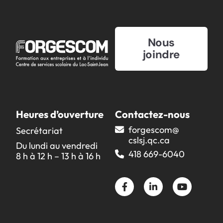
Nous
joindre
Heures d’ouverture
Contactez-nous
forgescom@​
Secrétariat
cslsj.qc.ca
Du lundi au vendredi
418 669-6040
8 h à 12 h – 13 h à 16 h