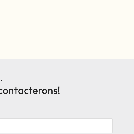
.
 contacterons!