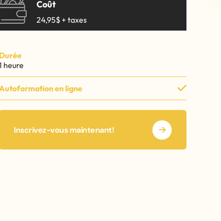
Police d'écriture lisible
Coût
24,95$ + taxes
Réinitialiser
e
Santé et sécurité au travail (SST)
Durée
1 heure
e
Santé et sécurité au travail (SST)
Autoformation en ligne
Inscrivez-vous maintenant!