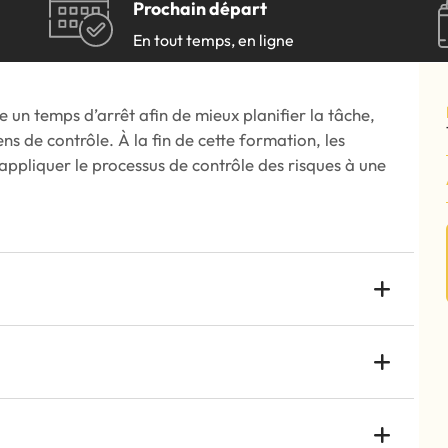
Prochain départ
En tout temps, en ligne
us joindre
Francisation en entrepris
connaissance acquis (RAC)
un temps d’arrêt afin de mieux planifier la tâche,
ens de contrôle. À la fin de cette formation, les
us joindre
Francisation en entrepris
appliquer le processus de contrôle des risques à une
connaissance acquis (RAC)