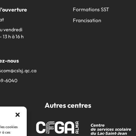
d’ouverture
Formations SST
at
Francisation
au vendredi
– 13 h à 16 h
ez-nous
scom@​cslsj.qc.ca
69-6040
Autres centres
 les cookies
r à ces