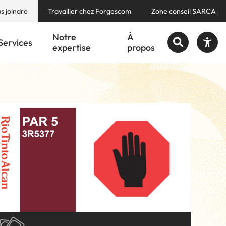
s joindre
Travailler chez Forgescom
Zone conseil SARCA
Notre
À
Services
expertise
propos
Augmenter le texte
quis et des compétences (RAC)
Diminuer le texte
quis et des compétences (RAC)
Niveau de gris
Contraste élevé
e
Santé et sécurité au travail (SST)
e
Santé et sécurité au travail (SST)
Liens soulignés