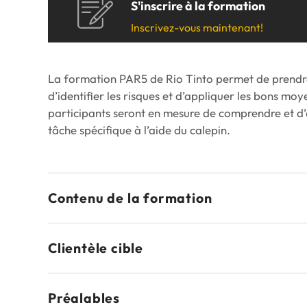
S'inscrire à la formation
Transport
Inscrivez-vous maintenant!
Autres formations
Tous les secteurs
Moodle
No
Inscription en ligne
Re
La formation PAR5 de Rio Tinto permet de prendre 
d’identifier les risques et d’appliquer les bons moy
Moodle
No
participants seront en mesure de comprendre et d’
Inscription en ligne
Re
tâche spécifique à l’aide du calepin.
Contenu de la formation
Clientèle cible
Préalables