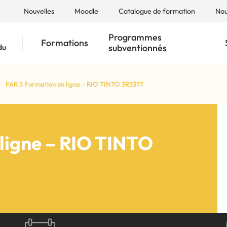
Nouvelles
Moodle
Catalogue de formation
Nou
Programmes
Formations
du
subventionnés
PAR 5 Formation en ligne – RIO TINTO 3R5377
Recherche par mots-clés
Services éducatifs adultes
Reconnaissance des ac
Le CFGA et CFP Alma
Reconnaissance des ac
ligne – RIO TINTO
rise avec PMO 5.0!
us joindre
Francisation en entrepris
us joindre
Francisation en entrepris
connaissance acquis (RAC)
connaissance acquis (RAC)