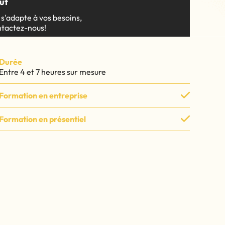
Police d'écriture lisible
ût
s'adapte à vos besoins,
Réinitialiser
tactez-nous!
e
Santé et sécurité au travail (SST)
Durée
Entre 4 et 7 heures sur mesure
e
Santé et sécurité au travail (SST)
Formation en entreprise
Formation en présentiel