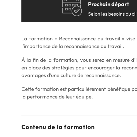
Prochain départ
Transport
Autres formations
Selon les besoins du cl
Tous les secteurs
Moodle
No
Inscription en ligne
Re
La formation « Reconnaissance au travail » vise 
Moodle
No
l’importance de la reconnaissance au travail.
Inscription en ligne
Re
À la fin de la formation, vous serez en mesure d’i
en place des stratégies pour encourager la reconn
avantages d’une culture de reconnaissance.
Cette formation est particulièrement bénéfique pou
la performance de leur équipe.
Contenu de la formation