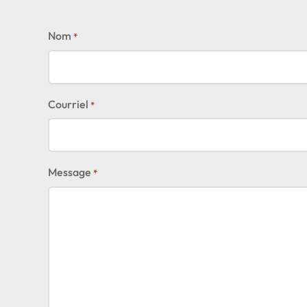
Nom
*
Courriel
*
Message
*