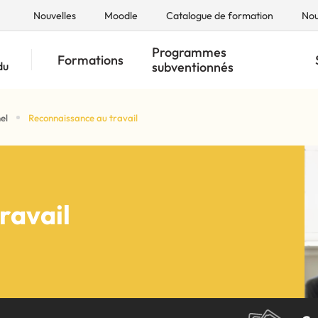
Nouvelles
Moodle
Catalogue de formation
Nou
Programmes
Formations
du
subventionnés
el
Reconnaissance au travail
Recherche par mots-clés
Services éducatifs adultes
Reconnaissance des ac
Le CFGA et CFP Alma
Reconnaissance des ac
ravail
rise avec PMO 5.0!
us joindre
Francisation en entrepris
us joindre
Francisation en entrepris
connaissance acquis (RAC)
connaissance acquis (RAC)