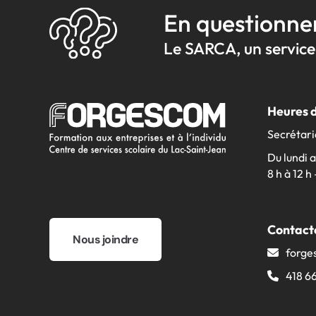
En questionne
Le SARCA, un service 
Heures 
Secrétari
Du lundi 
8 h à 12 h 
Contact
Nous joindre
forge
418 6