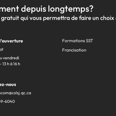
ment depuis longtemps?
gratuit qui vous permettra de faire un choix 
d’ouverture
Formations SST
at
Francisation
au vendredi
– 13 h à 16 h
ez-nous
scom@​cslsj.qc.ca
69-6040