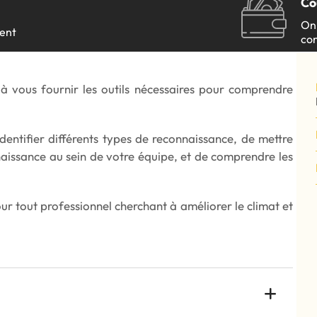
Co
On 
ient
con
us joindre
Francisation en entrepris
connaissance acquis (RAC)
à vous fournir les outils nécessaires pour comprendre
us joindre
Francisation en entrepris
connaissance acquis (RAC)
dentifier différents types de reconnaissance, de mettre
aissance au sein de votre équipe, et de comprendre les
r tout professionnel cherchant à améliorer le climat et