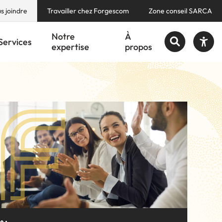
s joindre
Travailler chez Forgescom
Zone conseil SARCA
Notre
À
Services
expertise
propos
Augmenter le texte
quis et des compétences (RAC)
Diminuer le texte
quis et des compétences (RAC)
Niveau de gris
Contraste élevé
e
Santé et sécurité au travail (SST)
e
Santé et sécurité au travail (SST)
Liens soulignés