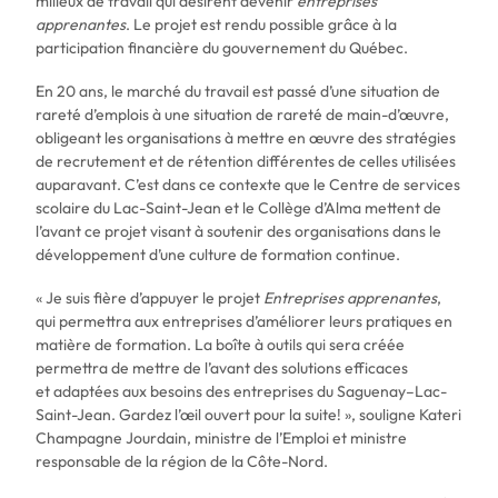
milieux de travail qui désirent devenir
entreprises
Réinitialiser
apprenantes
. Le projet est rendu possible grâce à la
participation financière du gouvernement du Québec.
Nouvelles
En 20 ans, le marché du travail est passé d’une situation de
Moodle
rareté d’emplois à une situation de rareté de main-d’œuvre,
obligeant les organisations à mettre en œuvre des stratégies
Catalogue de formation
de recrutement et de rétention différentes de celles utilisées
auparavant. C’est dans ce contexte que le Centre de services
Nous joindre
scolaire du Lac-Saint-Jean et le Collège d’Alma mettent de
Travailler chez Forgescom
l’avant ce projet visant à soutenir des organisations dans le
développement d’une culture de formation continue.
Zone conseil SARCA
« Je suis fière d’appuyer le projet
Entreprises apprenantes
,
qui permettra aux entreprises d’améliorer leurs pratiques en
matière de formation. La boîte à outils qui sera créée
permettra de mettre de l’avant des solutions efficaces
et adaptées aux besoins des entreprises du Saguenay–Lac-
Saint-Jean. Gardez l’œil ouvert pour la suite! », souligne Kateri
Champagne Jourdain, ministre de l’Emploi et ministre
responsable de la région de la Côte-Nord.