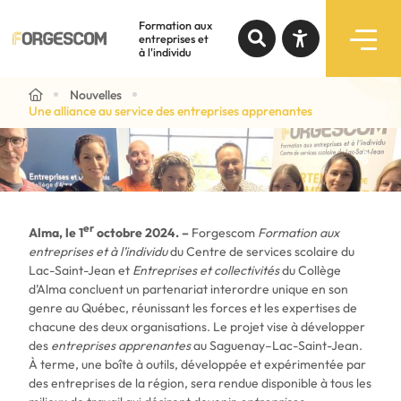
Une alliance au service des entreprises
apprenantes
Formation aux
entreprises et
à l'individu
15 octobre 2024
Recherche par mots-clés
Nouvelles
Une alliance au service des entreprises apprenantes
Formations
Augmenter le texte
Programmes subventionnés
Diminuer le texte
Services
er
Niveau de gris
Alma, le 1
octobre 2024. –
Forgescom
Formation aux
entreprises et à l’individu
du Centre de services scolaire du
Lac-Saint-Jean et
Entreprises et collectivités
du Collège
Contraste élevé
Notre expertise
d’Alma concluent un partenariat interordre unique en son
genre au Québec, réunissant les forces et les expertises de
Liens soulignés
chacune des deux organisations. Le projet vise à développer
À propos
des
entreprises apprenantes
au Saguenay–Lac-Saint-Jean.
À terme, une boîte à outils, développée et expérimentée par
Police d'écriture lisible
des entreprises de la région, sera rendue disponible à tous les
Liens rapides